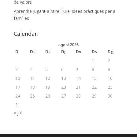
de valors
Aprendre jugant a l’aire lliure: idees pràctiques per a
famílies
Calendari
agost 2026
Dl
Dt
Dc
Dj
Dv
Ds
Dg
1
2
3
4
5
6
7
8
9
10
11
12
13
14
15
16
17
18
19
20
21
22
23
24
25
26
27
28
29
30
31
« jul.