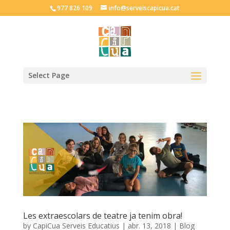
977 826 109
info@serveiscapicua.cat
Select Page
Les extraescolars de teatre ja tenim obra!
by
CapiCua Serveis Educatius
|
abr. 13, 2018
|
Blog