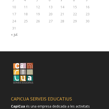
10
11
12
13
14
15
16
17
18
19
20
21
22
23
24
25
26
27
28
29
30
31
« jul.
CAPICUA SERVEIS EDUCATIUS
CapiCua
és una empresa dedicada a les activitats