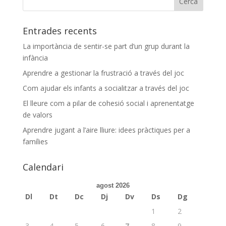
Entrades recents
La importància de sentir-se part d’un grup durant la
infància
Aprendre a gestionar la frustració a través del joc
Com ajudar els infants a socialitzar a través del joc
El lleure com a pilar de cohesió social i aprenentatge
de valors
Aprendre jugant a l’aire lliure: idees pràctiques per a
famílies
Calendari
agost 2026
Dl
Dt
Dc
Dj
Dv
Ds
Dg
1
2
3
4
5
6
7
8
9