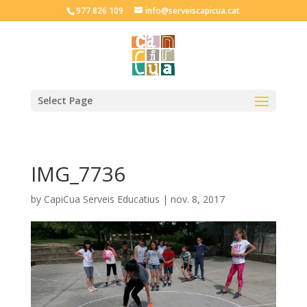
977 826 109
info@serveiscapicua.cat
Select Page
IMG_7736
by
CapiCua Serveis Educatius
|
nov. 8, 2017