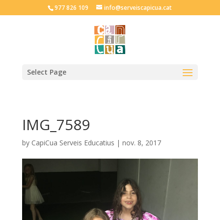
977 826 109
info@serveiscapicua.cat
Select Page
IMG_7589
by
CapiCua Serveis Educatius
|
nov. 8, 2017