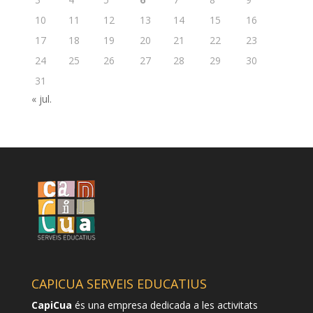
10
11
12
13
14
15
16
17
18
19
20
21
22
23
24
25
26
27
28
29
30
31
« jul.
CAPICUA SERVEIS EDUCATIUS
CapiCua
és una empresa dedicada a les activitats