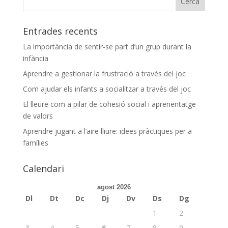
Entrades recents
La importància de sentir-se part d’un grup durant la
infància
Aprendre a gestionar la frustració a través del joc
Com ajudar els infants a socialitzar a través del joc
El lleure com a pilar de cohesió social i aprenentatge
de valors
Aprendre jugant a l’aire lliure: idees pràctiques per a
famílies
Calendari
agost 2026
Dl
Dt
Dc
Dj
Dv
Ds
Dg
1
2
3
4
5
6
7
8
9