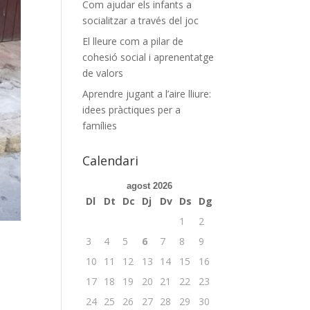
Com ajudar els infants a
socialitzar a través del joc
El lleure com a pilar de
cohesió social i aprenentatge
de valors
Aprendre jugant a l’aire lliure:
idees pràctiques per a
famílies
Calendari
agost 2026
Dl
Dt
Dc
Dj
Dv
Ds
Dg
1
2
3
4
5
6
7
8
9
10
11
12
13
14
15
16
17
18
19
20
21
22
23
24
25
26
27
28
29
30