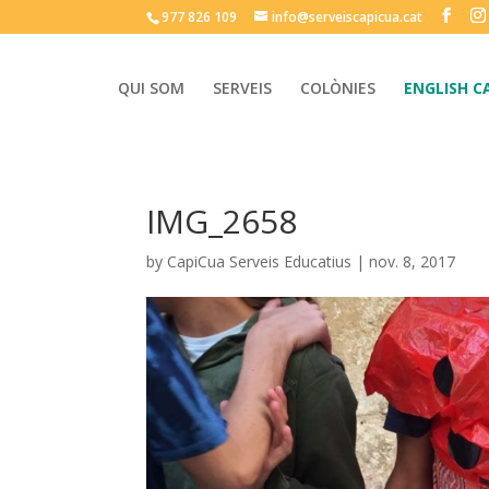
977 826 109
info@serveiscapicua.cat
QUI SOM
SERVEIS
COLÒNIES
ENGLISH C
IMG_2658
by
CapiCua Serveis Educatius
|
nov. 8, 2017