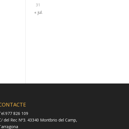
31
« jul.
CONTACTE
Tel.977 826 109
C/ del Rec Nº3. 43340 Montbrio del Camp,
Tarragona