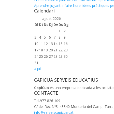
Aprendre jugant a l’aire lliure: idees pràctiques p
Calendari
agost 2026
Dl
Dt
Dc
Dj
Dv
Ds
Dg
1
2
3
4
5
6
7
8
9
10
11
12
13
14
15
16
17
18
19
20
21
22
23
24
25
26
27
28
29
30
31
« jul.
CAPICUA SERVEIS EDUCATIUS
CapiCua
és una empresa dedicada a les activitats 
CONTACTE
Tel.977 826 109
C/ del Rec Nº3. 43340 Montbrio del Camp, Tarr
info@serveiscapicua.cat