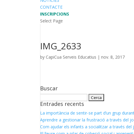
NOTÍCIES
CONTACTE
INSCRIPCIONS
Select Page
IMG_2633
by
CapiCua Serveis Educatius
|
nov. 8, 2017
Buscar
Cerca:
Entrades recents
La importància de sentir-se part d’un grup durant
Aprendre a gestionar la frustració a través del j
Com ajudar els infants a socialitzar a través del 
El lleure com a pilar de cohesió social i aprenen