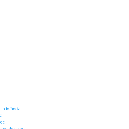
 la infància
oc
joc
tatge de valors