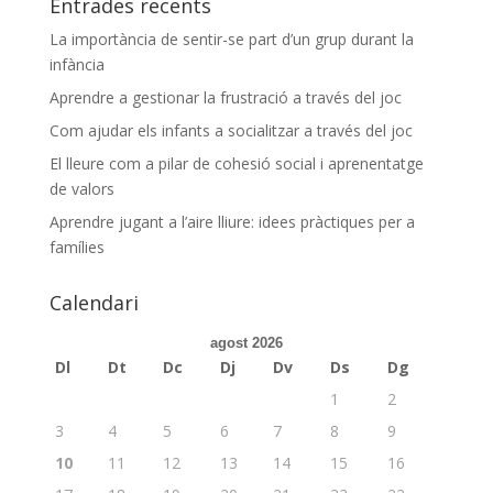
Entrades recents
La importància de sentir-se part d’un grup durant la
infància
Aprendre a gestionar la frustració a través del joc
Com ajudar els infants a socialitzar a través del joc
El lleure com a pilar de cohesió social i aprenentatge
de valors
Aprendre jugant a l’aire lliure: idees pràctiques per a
famílies
Calendari
agost 2026
Dl
Dt
Dc
Dj
Dv
Ds
Dg
1
2
3
4
5
6
7
8
9
10
11
12
13
14
15
16