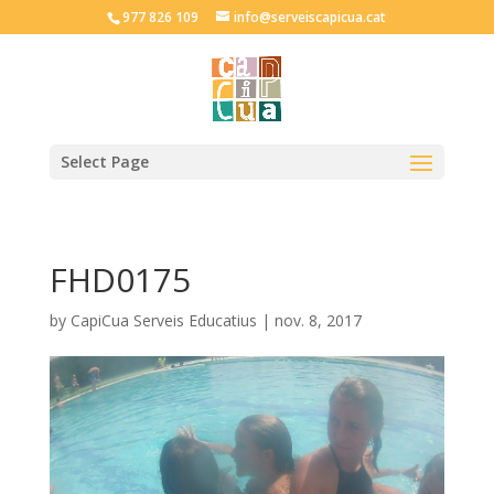
977 826 109
info@serveiscapicua.cat
Select Page
FHD0175
by
CapiCua Serveis Educatius
|
nov. 8, 2017