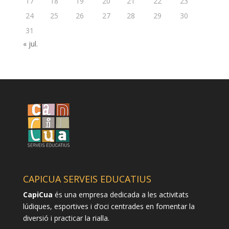
17
18
19
20
21
22
23
24
25
26
27
28
29
30
31
« jul.
CAPICUA SERVEIS EDUCATIUS
CapiCua
és una empresa dedicada a les activitats
lúdiques, esportives i d’oci centrades en fomentar la
diversió i practicar la rialla.