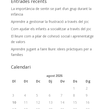
Entrades recents
La importància de sentir-se part d’un grup durant la
infància
Aprendre a gestionar la frustració a través del joc
Com ajudar els infants a socialitzar a través del joc
El lleure com a pilar de cohesió social i aprenentatge
de valors
Aprendre jugant a l’aire lliure: idees pràctiques per a
famílies
Calendari
agost 2026
Dl
Dt
Dc
Dj
Dv
Ds
Dg
1
2
3
4
5
6
7
8
9
10
11
12
13
14
15
16