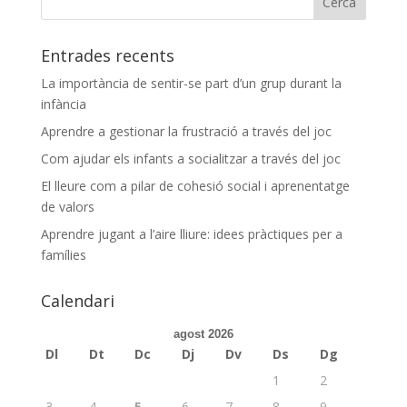
Entrades recents
La importància de sentir-se part d’un grup durant la
infància
Aprendre a gestionar la frustració a través del joc
Com ajudar els infants a socialitzar a través del joc
El lleure com a pilar de cohesió social i aprenentatge
de valors
Aprendre jugant a l’aire lliure: idees pràctiques per a
famílies
Calendari
agost 2026
Dl
Dt
Dc
Dj
Dv
Ds
Dg
1
2
3
4
5
6
7
8
9