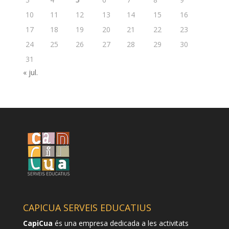
10
11
12
13
14
15
16
17
18
19
20
21
22
23
24
25
26
27
28
29
30
31
« jul.
CAPICUA SERVEIS EDUCATIUS
CapiCua
és una empresa dedicada a les activitats