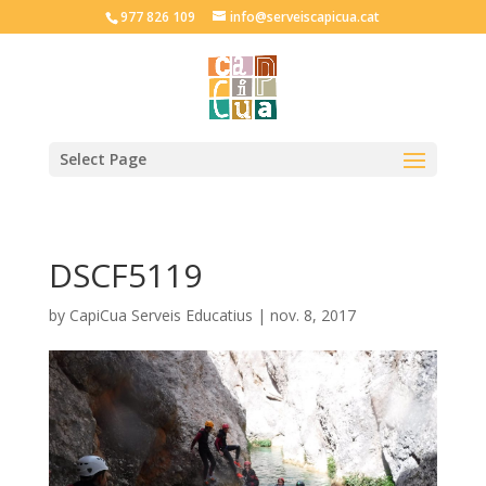
977 826 109
info@serveiscapicua.cat
Select Page
DSCF5119
by
CapiCua Serveis Educatius
|
nov. 8, 2017