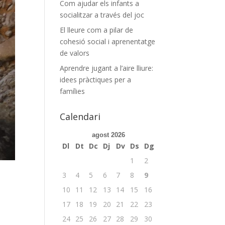
Com ajudar els infants a
socialitzar a través del joc
El lleure com a pilar de
cohesió social i aprenentatge
de valors
Aprendre jugant a l’aire lliure:
idees pràctiques per a
famílies
Calendari
agost 2026
Dl
Dt
Dc
Dj
Dv
Ds
Dg
1
2
3
4
5
6
7
8
9
10
11
12
13
14
15
16
17
18
19
20
21
22
23
24
25
26
27
28
29
30