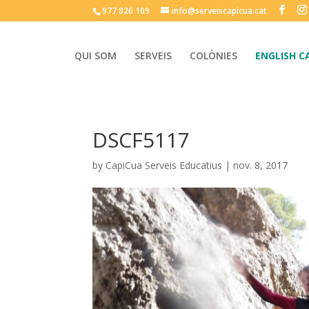
977 826 109
info@serveiscapicua.cat
QUI SOM
SERVEIS
COLÒNIES
ENGLISH C
DSCF5117
by
CapiCua Serveis Educatius
|
nov. 8, 2017