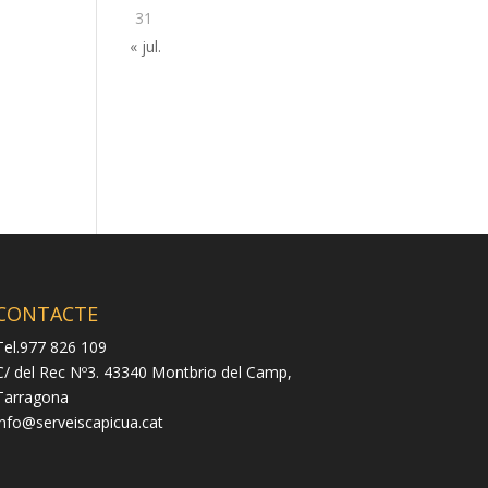
31
« jul.
CONTACTE
Tel.977 826 109
C/ del Rec Nº3. 43340 Montbrio del Camp,
Tarragona
info@serveiscapicua.cat