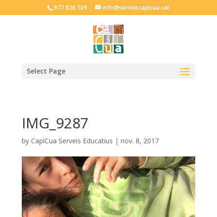
977 826 109
info@serveiscapicua.cat
Select Page
IMG_9287
by
CapiCua Serveis Educatius
|
nov. 8, 2017