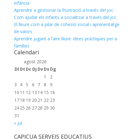
infància
Aprendre a gestionar la frustració a través del joc
Com ajudar els infants a socialitzar a través del joc
El lleure com a pilar de cohesió social i aprenentatge
de valors
Aprendre jugant a l’aire lliure: idees pràctiques per a
famílies
Calendari
agost 2026
Dl
Dt
Dc
Dj
Dv
Ds
Dg
1
2
3
4
5
6
7
8
9
10
11
12
13
14
15
16
17
18
19
20
21
22
23
24
25
26
27
28
29
30
31
« jul.
CAPICUA SERVEIS EDUCATIUS