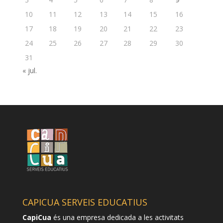
10
11
12
13
14
15
16
17
18
19
20
21
22
23
24
25
26
27
28
29
30
31
« jul.
CAPICUA SERVEIS EDUCATIUS
CapiCua
és una empresa dedicada a les activitats