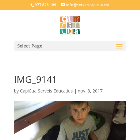
977 826 109
info@serveiscapicua.cat
Select Page
IMG_9141
by
CapiCua Serveis Educatius
|
nov. 8, 2017