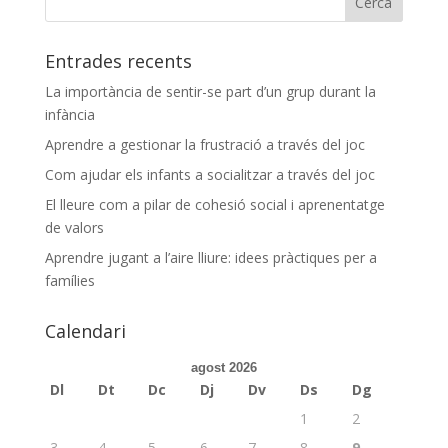
Entrades recents
La importància de sentir-se part d’un grup durant la
infància
Aprendre a gestionar la frustració a través del joc
Com ajudar els infants a socialitzar a través del joc
El lleure com a pilar de cohesió social i aprenentatge
de valors
Aprendre jugant a l’aire lliure: idees pràctiques per a
famílies
Calendari
agost 2026
Dl
Dt
Dc
Dj
Dv
Ds
Dg
1
2
3
4
5
6
7
8
9