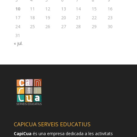
10
11
12
13
14
15
16
17
18
19
20
21
22
23
24
25
26
27
28
29
30
31
« jul.
CAPICUA SERVEIS EDUCATIUS
CapiCua
és una empresa dedicada a les activitats