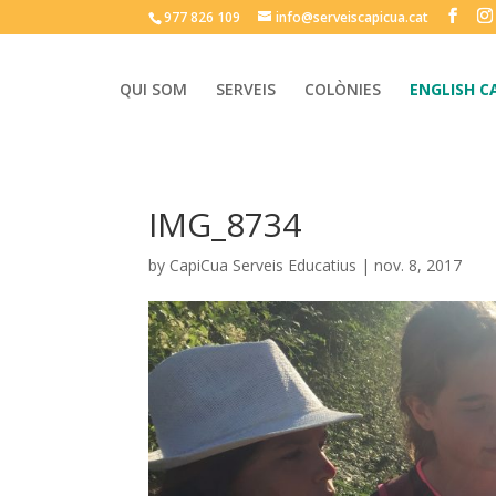
977 826 109
info@serveiscapicua.cat
QUI SOM
SERVEIS
COLÒNIES
ENGLISH C
IMG_8734
by
CapiCua Serveis Educatius
|
nov. 8, 2017