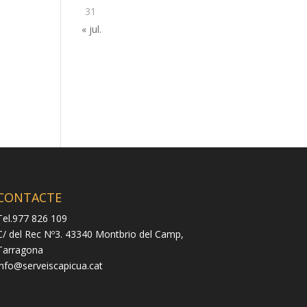
31
« jul.
CONTACTE
Tel.977 826 109
C/ del Rec Nº3. 43340 Montbrio del Camp,
Tarragona
info@serveiscapicua.cat