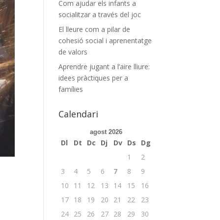
Com ajudar els infants a
socialitzar a través del joc
El lleure com a pilar de
cohesió social i aprenentatge
de valors
Aprendre jugant a l’aire lliure:
idees pràctiques per a
famílies
Calendari
agost 2026
Dl
Dt
Dc
Dj
Dv
Ds
Dg
1
2
3
4
5
6
7
8
9
10
11
12
13
14
15
16
17
18
19
20
21
22
23
24
25
26
27
28
29
30