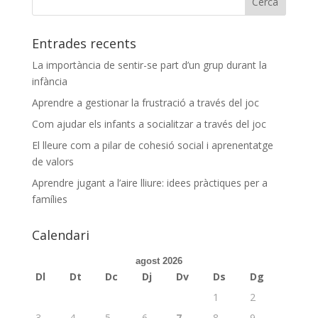
Entrades recents
La importància de sentir-se part d’un grup durant la
infància
Aprendre a gestionar la frustració a través del joc
Com ajudar els infants a socialitzar a través del joc
El lleure com a pilar de cohesió social i aprenentatge
de valors
Aprendre jugant a l’aire lliure: idees pràctiques per a
famílies
Calendari
agost 2026
Dl
Dt
Dc
Dj
Dv
Ds
Dg
1
2
3
4
5
6
7
8
9