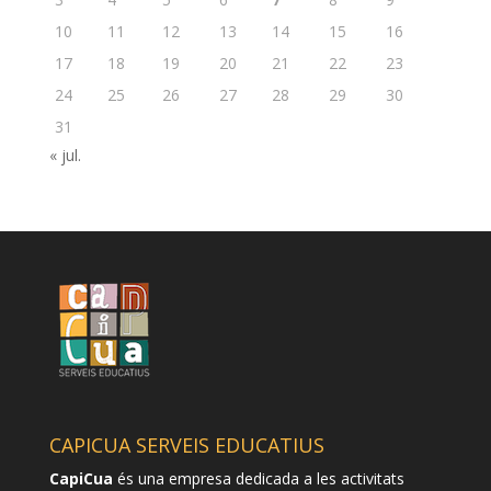
10
11
12
13
14
15
16
17
18
19
20
21
22
23
24
25
26
27
28
29
30
31
« jul.
CAPICUA SERVEIS EDUCATIUS
CapiCua
és una empresa dedicada a les activitats