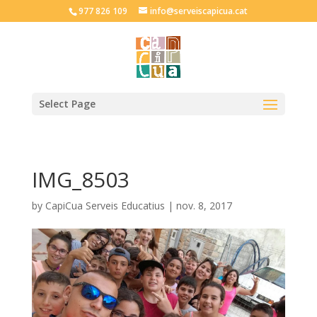
977 826 109
info@serveiscapicua.cat
Select Page
IMG_8503
by
CapiCua Serveis Educatius
|
nov. 8, 2017