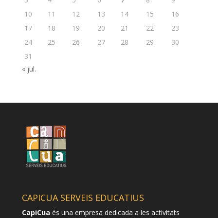
10
11
12
13
14
15
16
17
18
19
20
21
22
23
24
25
26
27
28
29
30
31
« jul.
CAPICUA SERVEIS EDUCATIUS
CapiCua
és una empresa dedicada a les activitats