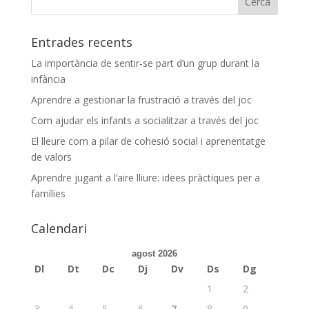
Entrades recents
La importància de sentir-se part d’un grup durant la
infància
Aprendre a gestionar la frustració a través del joc
Com ajudar els infants a socialitzar a través del joc
El lleure com a pilar de cohesió social i aprenentatge
de valors
Aprendre jugant a l’aire lliure: idees pràctiques per a
famílies
Calendari
agost 2026
Dl
Dt
Dc
Dj
Dv
Ds
Dg
1
2
3
4
5
6
7
8
9