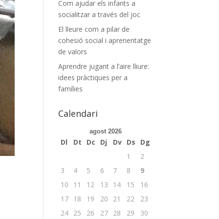
Com ajudar els infants a
socialitzar a través del joc
El lleure com a pilar de
cohesió social i aprenentatge
de valors
Aprendre jugant a l’aire lliure:
idees pràctiques per a
famílies
Calendari
agost 2026
Dl
Dt
Dc
Dj
Dv
Ds
Dg
1
2
3
4
5
6
7
8
9
10
11
12
13
14
15
16
17
18
19
20
21
22
23
24
25
26
27
28
29
30