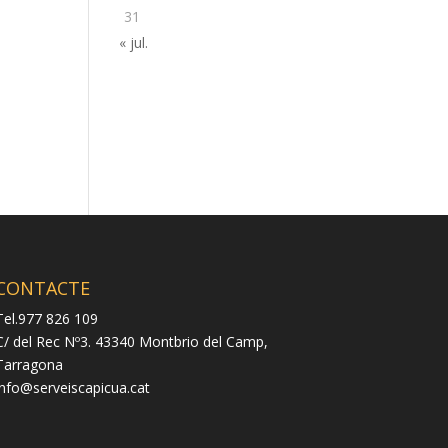
31
« jul.
CONTACTE
Tel.977 826 109
C/ del Rec Nº3. 43340 Montbrio del Camp,
Tarragona
info@serveiscapicua.cat