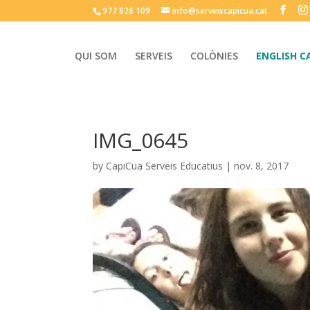
977 826 109
info@serveiscapicua.cat
QUI SOM
SERVEIS
COLÒNIES
ENGLISH C
IMG_0645
by
CapiCua Serveis Educatius
|
nov. 8, 2017