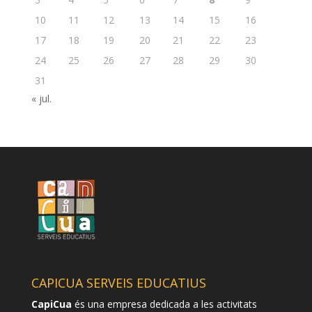
10
11
12
13
14
15
16
17
18
19
20
21
22
23
24
25
26
27
28
29
30
31
« jul.
CAPICUA SERVEIS EDUCATIUS
CapiCua
és una empresa dedicada a les activitats