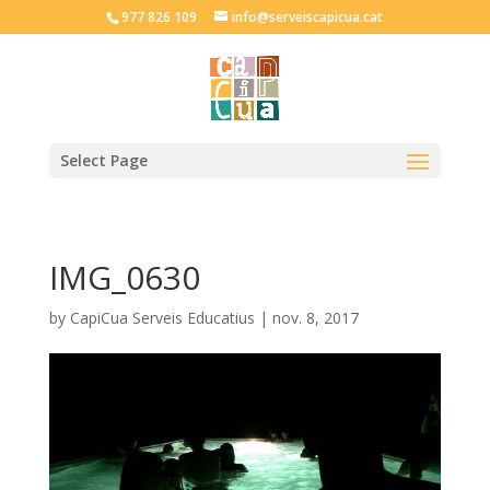
977 826 109
info@serveiscapicua.cat
Select Page
IMG_0630
by
CapiCua Serveis Educatius
|
nov. 8, 2017