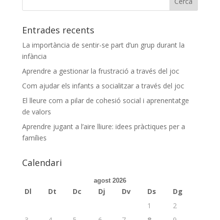
Entrades recents
La importància de sentir-se part d’un grup durant la
infància
Aprendre a gestionar la frustració a través del joc
Com ajudar els infants a socialitzar a través del joc
El lleure com a pilar de cohesió social i aprenentatge
de valors
Aprendre jugant a l’aire lliure: idees pràctiques per a
famílies
Calendari
agost 2026
Dl
Dt
Dc
Dj
Dv
Ds
Dg
1
2
3
4
5
6
7
8
9