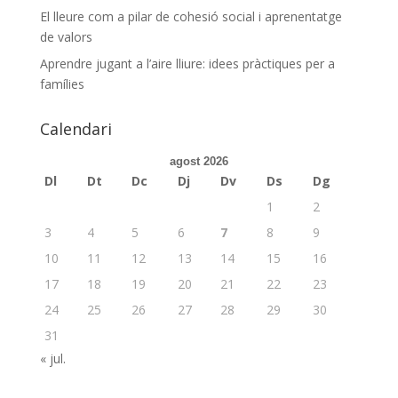
El lleure com a pilar de cohesió social i aprenentatge
de valors
Aprendre jugant a l’aire lliure: idees pràctiques per a
famílies
Calendari
agost 2026
Dl
Dt
Dc
Dj
Dv
Ds
Dg
1
2
3
4
5
6
7
8
9
10
11
12
13
14
15
16
17
18
19
20
21
22
23
24
25
26
27
28
29
30
31
« jul.