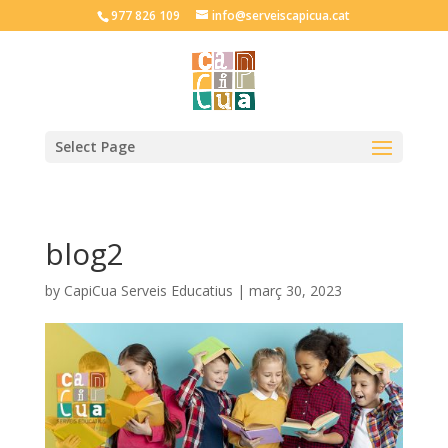
977 826 109
info@serveiscapicua.cat
Select Page
blog2
by
CapiCua Serveis Educatius
|
març 30, 2023