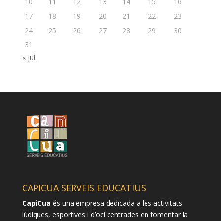
10
11
12
13
14
15
16
17
18
19
20
21
22
23
24
25
26
27
28
29
30
31
« jul.
CAPICUA SERVEIS EDUCATIUS
CapiCua
és una empresa dedicada a les activitats
lúdiques, esportives i d’oci centrades en fomentar la