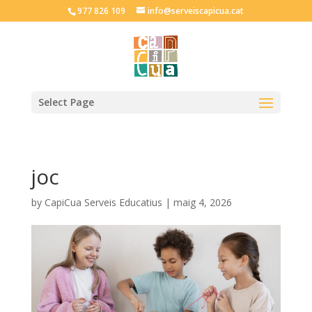
977 826 109
info@serveiscapicua.cat
Select Page
joc
by
CapiCua Serveis Educatius
|
maig 4, 2026