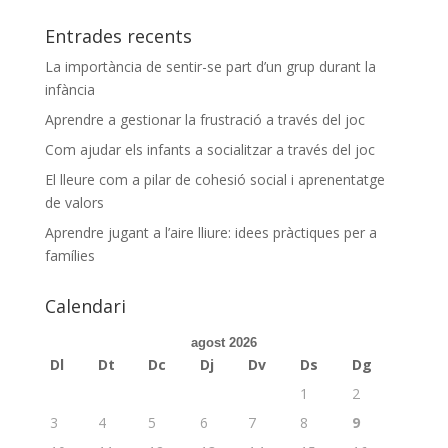
Entrades recents
La importància de sentir-se part d’un grup durant la
infància
Aprendre a gestionar la frustració a través del joc
Com ajudar els infants a socialitzar a través del joc
El lleure com a pilar de cohesió social i aprenentatge
de valors
Aprendre jugant a l’aire lliure: idees pràctiques per a
famílies
Calendari
agost 2026
Dl
Dt
Dc
Dj
Dv
Ds
Dg
1
2
3
4
5
6
7
8
9