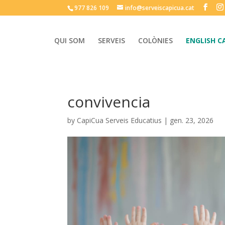
977 826 109
info@serveiscapicua.cat
QUI SOM
SERVEIS
COLÒNIES
ENGLISH C
convivencia
by
CapiCua Serveis Educatius
|
gen. 23, 2026