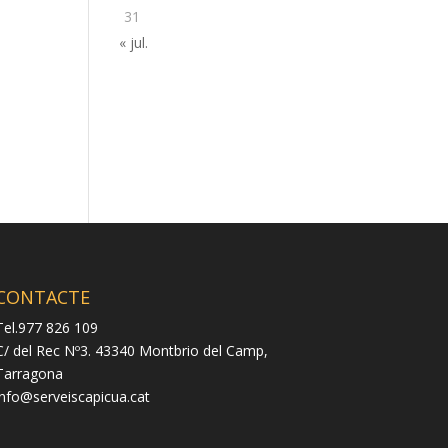
31
« jul.
CONTACTE
Tel.977 826 109
C/ del Rec Nº3. 43340 Montbrio del Camp,
Tarragona
info@serveiscapicua.cat