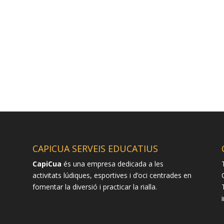
CAPICUA SERVEIS EDUCATIUS
CapiCua
és una empresa dedicada a les
activitats lúdiques, esportives i d’oci centrades en
fomentar la diversió i practicar la rialla.