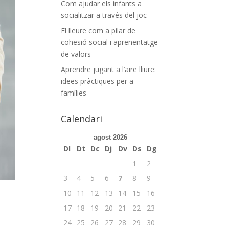
Com ajudar els infants a
socialitzar a través del joc
El lleure com a pilar de
cohesió social i aprenentatge
de valors
Aprendre jugant a l’aire lliure:
idees pràctiques per a
famílies
Calendari
agost 2026
Dl
Dt
Dc
Dj
Dv
Ds
Dg
1
2
3
4
5
6
7
8
9
10
11
12
13
14
15
16
17
18
19
20
21
22
23
24
25
26
27
28
29
30