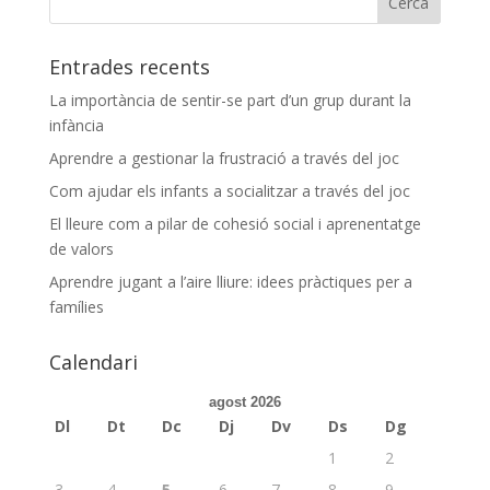
Entrades recents
La importància de sentir-se part d’un grup durant la
infància
Aprendre a gestionar la frustració a través del joc
Com ajudar els infants a socialitzar a través del joc
El lleure com a pilar de cohesió social i aprenentatge
de valors
Aprendre jugant a l’aire lliure: idees pràctiques per a
famílies
Calendari
agost 2026
Dl
Dt
Dc
Dj
Dv
Ds
Dg
1
2
3
4
5
6
7
8
9