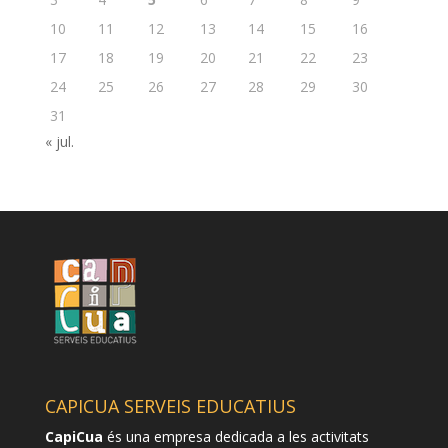
10
11
12
13
14
15
16
17
18
19
20
21
22
23
24
25
26
27
28
29
30
31
« jul.
CAPICUA SERVEIS EDUCATIUS
CapiCua
és una empresa dedicada a les activitats