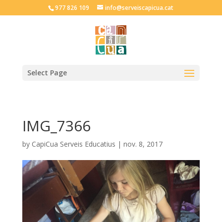
977 826 109
info@serveiscapicua.cat
Select Page
IMG_7366
by
CapiCua Serveis Educatius
|
nov. 8, 2017