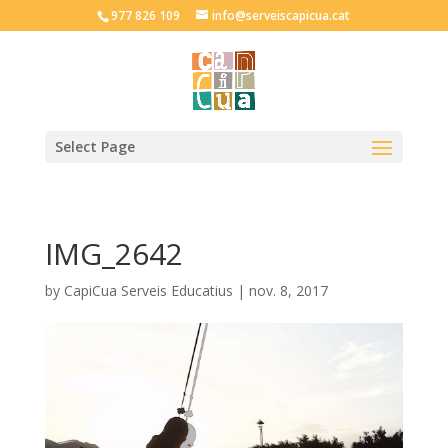
977 826 109
info@serveiscapicua.cat
Select Page
IMG_2642
by
CapiCua Serveis Educatius
|
nov. 8, 2017