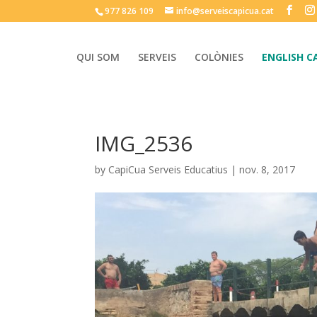
977 826 109
info@serveiscapicua.cat
QUI SOM
SERVEIS
COLÒNIES
ENGLISH C
IMG_2536
by
CapiCua Serveis Educatius
|
nov. 8, 2017