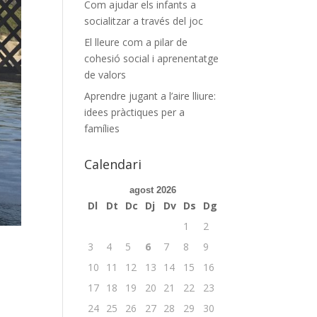
Com ajudar els infants a
socialitzar a través del joc
El lleure com a pilar de
cohesió social i aprenentatge
de valors
Aprendre jugant a l’aire lliure:
idees pràctiques per a
famílies
Calendari
agost 2026
Dl
Dt
Dc
Dj
Dv
Ds
Dg
1
2
3
4
5
6
7
8
9
10
11
12
13
14
15
16
17
18
19
20
21
22
23
24
25
26
27
28
29
30