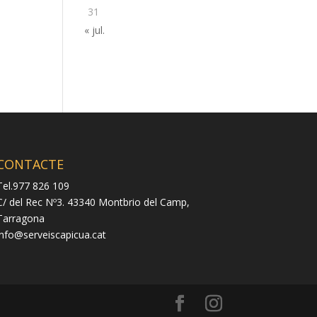
31
« jul.
CONTACTE
Tel.977 826 109
C/ del Rec Nº3. 43340 Montbrio del Camp,
Tarragona
info@serveiscapicua.cat