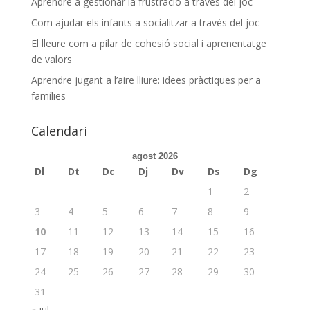
Aprendre a gestionar la frustració a través del joc
Com ajudar els infants a socialitzar a través del joc
El lleure com a pilar de cohesió social i aprenentatge
de valors
Aprendre jugant a l’aire lliure: idees pràctiques per a
famílies
Calendari
agost 2026
Dl
Dt
Dc
Dj
Dv
Ds
Dg
1
2
3
4
5
6
7
8
9
10
11
12
13
14
15
16
17
18
19
20
21
22
23
24
25
26
27
28
29
30
31
« jul.