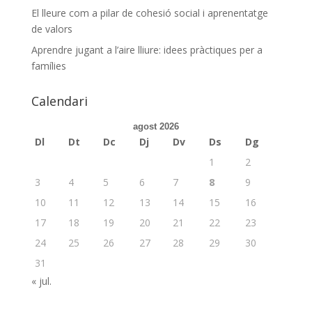
El lleure com a pilar de cohesió social i aprenentatge
de valors
Aprendre jugant a l’aire lliure: idees pràctiques per a
famílies
Calendari
agost 2026
Dl
Dt
Dc
Dj
Dv
Ds
Dg
1
2
3
4
5
6
7
8
9
10
11
12
13
14
15
16
17
18
19
20
21
22
23
24
25
26
27
28
29
30
31
« jul.