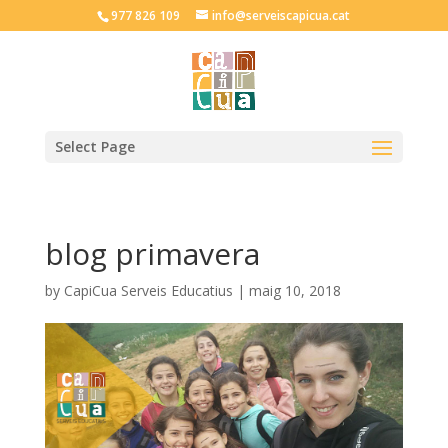
977 826 109
info@serveiscapicua.cat
Select Page
blog primavera
by
CapiCua Serveis Educatius
|
maig 10, 2018