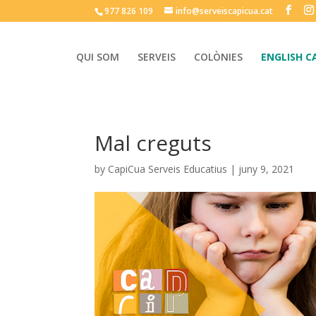
977 826 109
info@serveiscapicua.cat
QUI SOM
SERVEIS
COLÒNIES
ENGLISH C
Mal creguts
by
CapiCua Serveis Educatius
|
juny 9, 2021