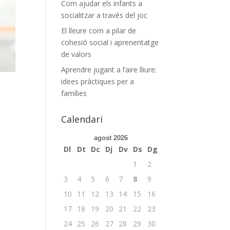
Com ajudar els infants a
socialitzar a través del joc
El lleure com a pilar de
cohesió social i aprenentatge
de valors
Aprendre jugant a l’aire lliure:
idees pràctiques per a
famílies
Calendari
agost 2026
Dl
Dt
Dc
Dj
Dv
Ds
Dg
1
2
3
4
5
6
7
8
9
10
11
12
13
14
15
16
17
18
19
20
21
22
23
24
25
26
27
28
29
30