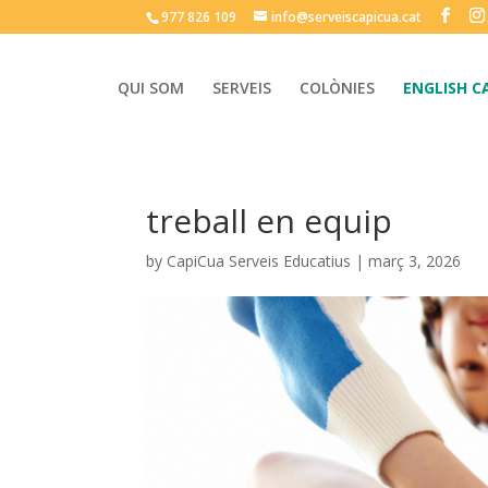
977 826 109
info@serveiscapicua.cat
QUI SOM
SERVEIS
COLÒNIES
ENGLISH C
treball en equip
by
CapiCua Serveis Educatius
|
març 3, 2026