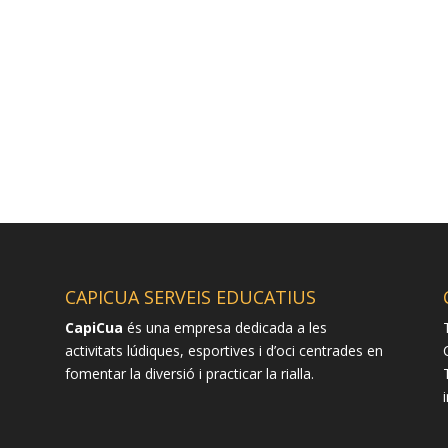
CAPICUA SERVEIS EDUCATIUS
CapiCua
és una empresa dedicada a les
activitats lúdiques, esportives i d’oci centrades en
fomentar la diversió i practicar la rialla.