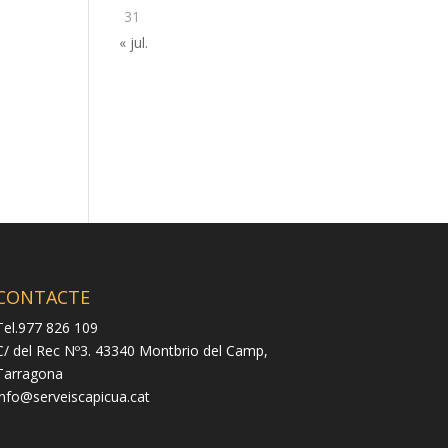
31
« jul.
CONTACTE
Tel.977 826 109
C/ del Rec Nº3. 43340 Montbrio del Camp,
Tarragona
info@serveiscapicua.cat