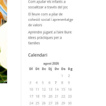
Com ajudar els infants a
socialitzar a través del joc
El lleure com a pilar de
cohesió social i aprenentatge
de valors
Aprendre jugant a l’aire lliure:
idees pràctiques per a
famílies
Calendari
agost 2026
Dl
Dt
Dc
Dj
Dv
Ds
Dg
1
2
3
4
5
6
7
8
9
10
11
12
13
14
15
16
17
18
19
20
21
22
23
24
25
26
27
28
29
30