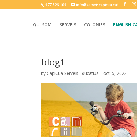
977 826 109
info@serveiscapicua.cat
QUI SOM
SERVEIS
COLÒNIES
ENGLISH C
blog1
by
CapiCua Serveis Educatius
|
oct. 5, 2022