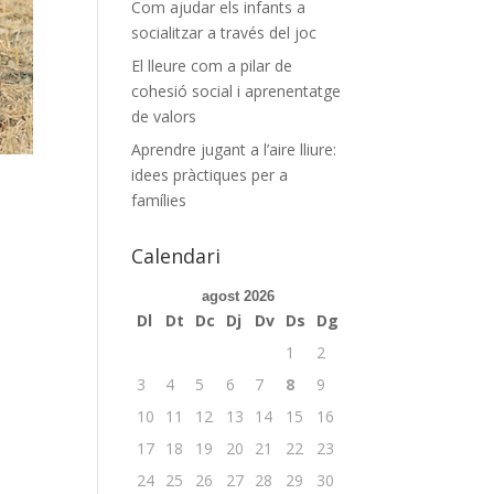
Com ajudar els infants a
socialitzar a través del joc
El lleure com a pilar de
cohesió social i aprenentatge
de valors
Aprendre jugant a l’aire lliure:
idees pràctiques per a
famílies
Calendari
agost 2026
Dl
Dt
Dc
Dj
Dv
Ds
Dg
1
2
3
4
5
6
7
8
9
10
11
12
13
14
15
16
17
18
19
20
21
22
23
24
25
26
27
28
29
30