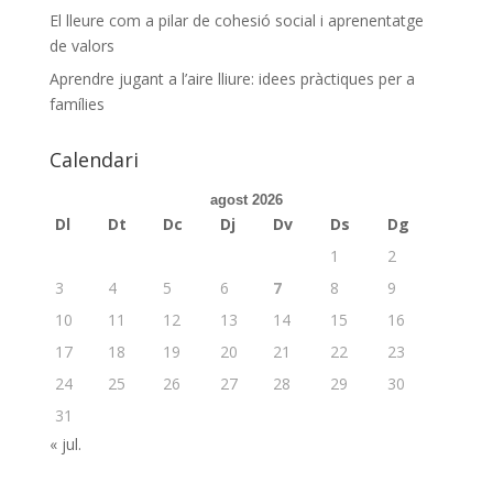
El lleure com a pilar de cohesió social i aprenentatge
de valors
Aprendre jugant a l’aire lliure: idees pràctiques per a
famílies
Calendari
agost 2026
Dl
Dt
Dc
Dj
Dv
Ds
Dg
1
2
3
4
5
6
7
8
9
10
11
12
13
14
15
16
17
18
19
20
21
22
23
24
25
26
27
28
29
30
31
« jul.