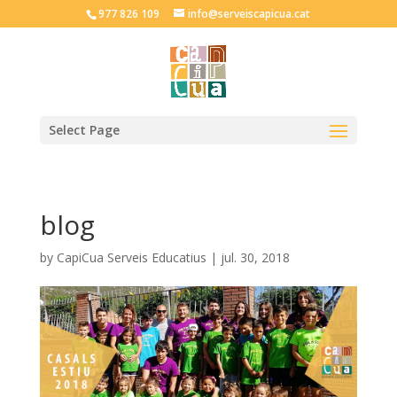
977 826 109
info@serveiscapicua.cat
Select Page
blog
by
CapiCua Serveis Educatius
|
jul. 30, 2018