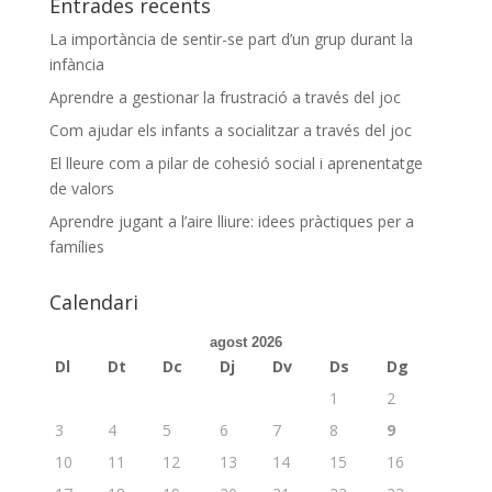
Entrades recents
La importància de sentir-se part d’un grup durant la
infància
Aprendre a gestionar la frustració a través del joc
Com ajudar els infants a socialitzar a través del joc
El lleure com a pilar de cohesió social i aprenentatge
de valors
Aprendre jugant a l’aire lliure: idees pràctiques per a
famílies
Calendari
agost 2026
Dl
Dt
Dc
Dj
Dv
Ds
Dg
1
2
3
4
5
6
7
8
9
10
11
12
13
14
15
16