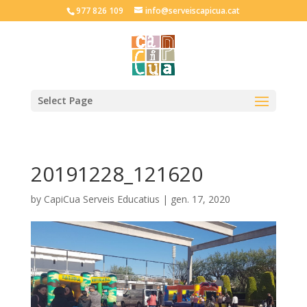
977 826 109
info@serveiscapicua.cat
Select Page
20191228_121620
by
CapiCua Serveis Educatius
|
gen. 17, 2020