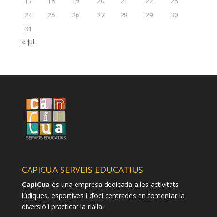
17
18
19
20
21
22
23
24
25
26
27
28
29
30
31
« jul.
CAPICUA SERVEIS EDUCATIUS
CapiCua
és una empresa dedicada a les activitats
lúdiques, esportives i d’oci centrades en fomentar la
diversió i practicar la rialla.