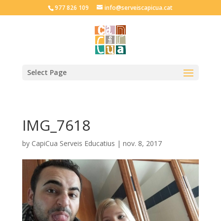
977 826 109
info@serveiscapicua.cat
Select Page
IMG_7618
by
CapiCua Serveis Educatius
|
nov. 8, 2017