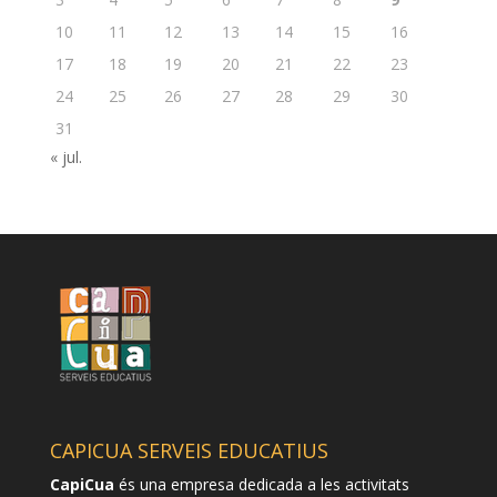
10
11
12
13
14
15
16
17
18
19
20
21
22
23
24
25
26
27
28
29
30
31
« jul.
CAPICUA SERVEIS EDUCATIUS
CapiCua
és una empresa dedicada a les activitats