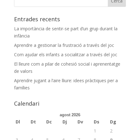
Entrades recents
La importància de sentir-se part d’un grup durant la
infància
Aprendre a gestionar la frustració a través del joc
Com ajudar els infants a socialitzar a través del joc
El lleure com a pilar de cohesió social i aprenentatge
de valors
Aprendre jugant a l’aire lliure: idees pràctiques per a
famílies
Calendari
agost 2026
Dl
Dt
Dc
Dj
Dv
Ds
Dg
1
2
3
4
5
6
7
8
9