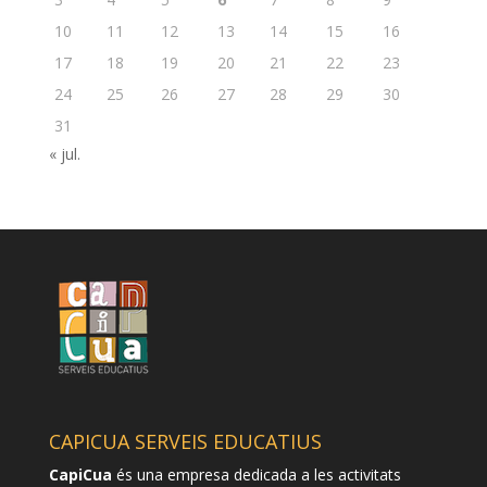
10
11
12
13
14
15
16
17
18
19
20
21
22
23
24
25
26
27
28
29
30
31
« jul.
CAPICUA SERVEIS EDUCATIUS
CapiCua
és una empresa dedicada a les activitats