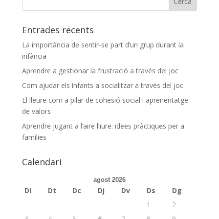
Entrades recents
La importància de sentir-se part d’un grup durant la
infància
Aprendre a gestionar la frustració a través del joc
Com ajudar els infants a socialitzar a través del joc
El lleure com a pilar de cohesió social i aprenentatge
de valors
Aprendre jugant a l’aire lliure: idees pràctiques per a
famílies
Calendari
agost 2026
Dl
Dt
Dc
Dj
Dv
Ds
Dg
1
2
3
4
5
6
7
8
9