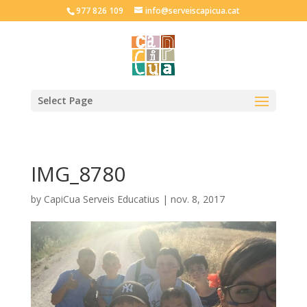
977 826 109
info@serveiscapicua.cat
Select Page
IMG_8780
by
CapiCua Serveis Educatius
|
nov. 8, 2017