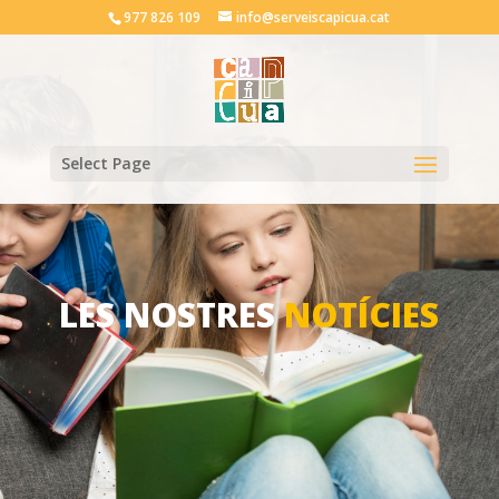
977 826 109
info@serveiscapicua.cat
Select Page
LES NOSTRES
NOTÍCIES