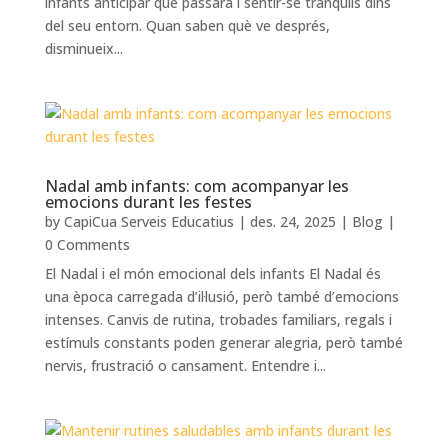
infants anticipar què passarà i sentir-se tranquils dins
del seu entorn. Quan saben què ve després,
disminueix...
Nadal amb infants: com acompanyar les
emocions durant les festes
by
CapiCua Serveis Educatius
|
des. 24, 2025
|
Blog
|
0 Comments
El Nadal i el món emocional dels infants El Nadal és
una època carregada d’il·lusió, però també d’emocions
intenses. Canvis de rutina, trobades familiars, regals i
estímuls constants poden generar alegria, però també
nervis, frustració o cansament. Entendre i...