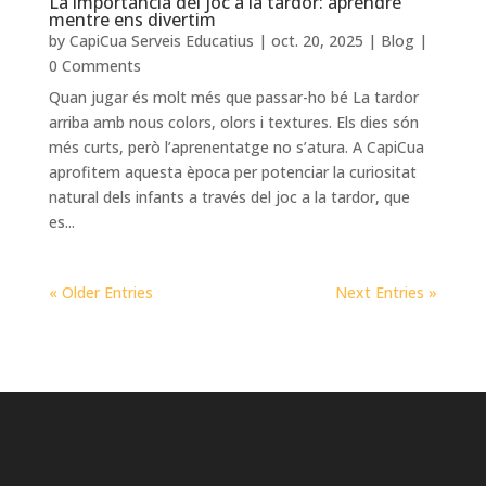
La importància del joc a la tardor: aprendre
mentre ens divertim
by
CapiCua Serveis Educatius
|
oct. 20, 2025
|
Blog
|
0 Comments
Quan jugar és molt més que passar-ho bé La tardor
arriba amb nous colors, olors i textures. Els dies són
més curts, però l’aprenentatge no s’atura. A CapiCua
aprofitem aquesta època per potenciar la curiositat
natural dels infants a través del joc a la tardor, que
es...
« Older Entries
Next Entries »