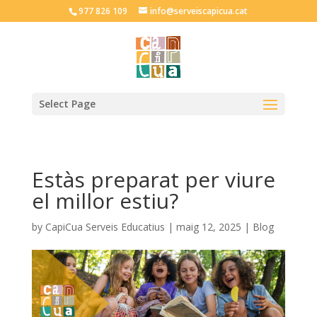
977 826 109
info@serveiscapicua.cat
Select Page
Estàs preparat per viure
el millor estiu?
by
CapiCua Serveis Educatius
|
maig 12, 2025
|
Blog