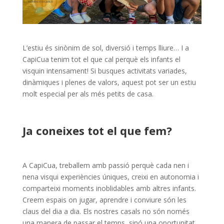
L’estiu és sinònim de sol, diversió i temps lliure… I a
CapiCua tenim tot el que cal perquè els infants el
visquin intensament! Si busques activitats variades,
dinàmiques i plenes de valors, aquest pot ser un estiu
molt especial per als més petits de casa.
Ja coneixes tot el que fem?
A CapiCua, treballem amb passió perquè cada nen i
nena visqui experiències úniques, creixi en autonomia i
comparteixi moments inoblidables amb altres infants.
Creem espais on jugar, aprendre i conviure són les
claus del dia a dia. Els nostres casals no són només
una manera de passar el temps, sinó una oportunitat