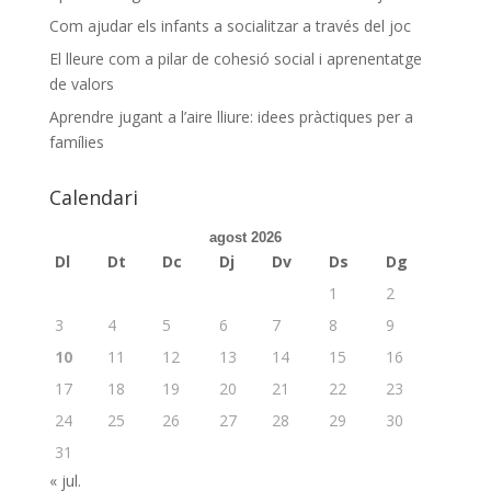
Com ajudar els infants a socialitzar a través del joc
El lleure com a pilar de cohesió social i aprenentatge
de valors
Aprendre jugant a l’aire lliure: idees pràctiques per a
famílies
Calendari
agost 2026
Dl
Dt
Dc
Dj
Dv
Ds
Dg
1
2
3
4
5
6
7
8
9
10
11
12
13
14
15
16
17
18
19
20
21
22
23
24
25
26
27
28
29
30
31
« jul.