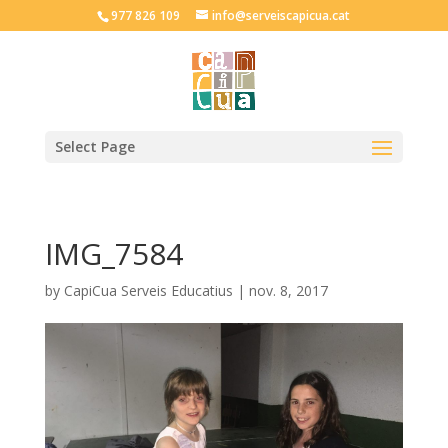
977 826 109
info@serveiscapicua.cat
Select Page
IMG_7584
by
CapiCua Serveis Educatius
|
nov. 8, 2017