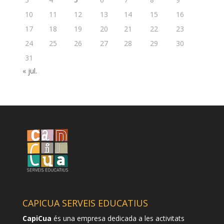
10
11
12
13
14
15
16
17
18
19
20
21
22
23
24
25
26
27
28
29
30
31
« jul.
CAPICUA SERVEIS EDUCATIUS
CapiCua
és una empresa dedicada a les activitats