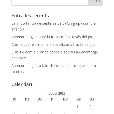
Entrades recents
La importància de sentir-se part d’un grup durant la
infància
Aprendre a gestionar la frustració a través del joc
Com ajudar els infants a socialitzar a través del joc
El lleure com a pilar de cohesió social i aprenentatge
de valors
Aprendre jugant a l’aire lliure: idees pràctiques per a
famílies
Calendari
agost 2026
Dl
Dt
Dc
Dj
Dv
Ds
Dg
1
2
3
4
5
6
7
8
9