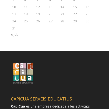
10
11
12
13
14
15
16
17
18
19
20
21
22
23
24
25
26
27
28
29
30
31
« jul.
CAPICUA SERVEIS EDUCATIUS
CapiCua
és una empresa dedicada a les activitats