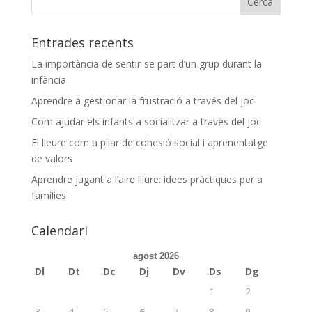
Entrades recents
La importància de sentir-se part d’un grup durant la
infància
Aprendre a gestionar la frustració a través del joc
Com ajudar els infants a socialitzar a través del joc
El lleure com a pilar de cohesió social i aprenentatge
de valors
Aprendre jugant a l’aire lliure: idees pràctiques per a
famílies
Calendari
agost 2026
Dl
Dt
Dc
Dj
Dv
Ds
Dg
1
2
3
4
5
6
7
8
9