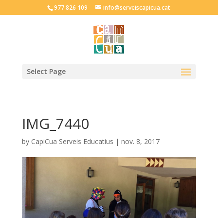
977 826 109
info@serveiscapicua.cat
Select Page
IMG_7440
by
CapiCua Serveis Educatius
|
nov. 8, 2017