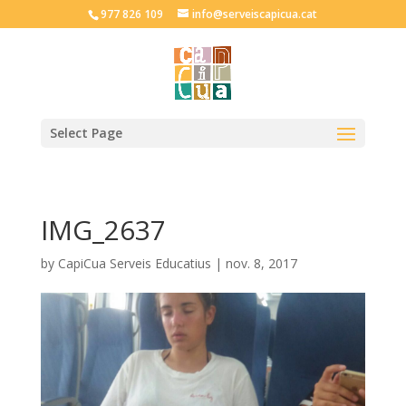
977 826 109
info@serveiscapicua.cat
Select Page
IMG_2637
by
CapiCua Serveis Educatius
|
nov. 8, 2017