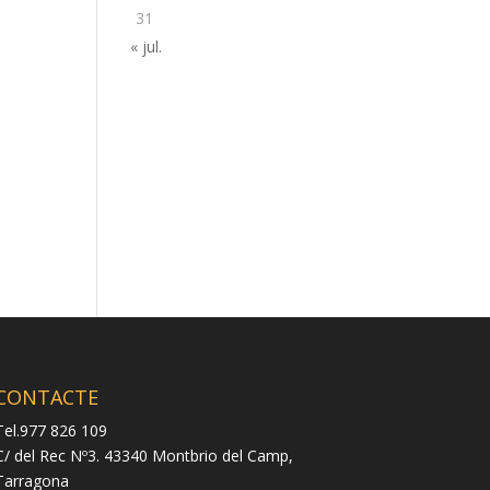
31
« jul.
CONTACTE
Tel.977 826 109
C/ del Rec Nº3. 43340 Montbrio del Camp,
Tarragona