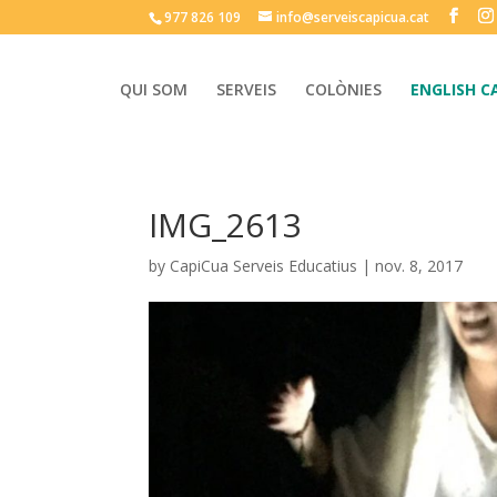
977 826 109
info@serveiscapicua.cat
QUI SOM
SERVEIS
COLÒNIES
ENGLISH C
IMG_2613
by
CapiCua Serveis Educatius
|
nov. 8, 2017