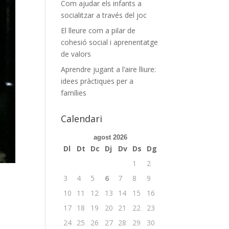
Com ajudar els infants a
socialitzar a través del joc
El lleure com a pilar de
cohesió social i aprenentatge
de valors
Aprendre jugant a l’aire lliure:
idees pràctiques per a
famílies
Calendari
agost 2026
Dl
Dt
Dc
Dj
Dv
Ds
Dg
1
2
3
4
5
6
7
8
9
10
11
12
13
14
15
16
17
18
19
20
21
22
23
24
25
26
27
28
29
30