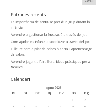
Entrades recents
La importància de sentir-se part d’un grup durant la
infància
Aprendre a gestionar la frustració a través del joc
Com ajudar els infants a socialitzar a través del joc
El lleure com a pilar de cohesió social i aprenentatge
de valors
Aprendre jugant a l’aire lliure: idees pràctiques per a
famílies
Calendari
agost 2026
Dl
Dt
Dc
Dj
Dv
Ds
Dg
1
2
3
4
5
6
7
8
9