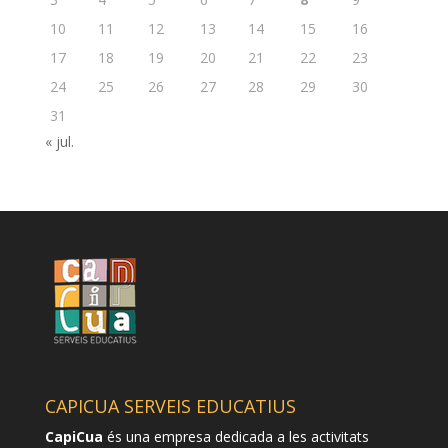
10
11
12
13
14
15
16
17
18
19
20
21
22
23
24
25
26
27
28
29
30
31
« jul.
CAPICUA SERVEIS EDUCATIUS
CapiCua
és una empresa dedicada a les activitats