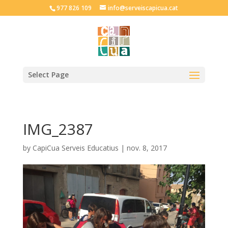
977 826 109
info@serveiscapicua.cat
Select Page
IMG_2387
by
CapiCua Serveis Educatius
|
nov. 8, 2017