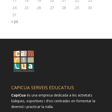
17
18
19
20
21
22
23
24
25
26
27
28
29
30
31
« jul.
CAPICUA SERVEIS EDUCATIUS
CapiCua
és una empresa dedicada a les activitats
lúdiques, esportives i d’oci centrades en fomentar la
diversió i practicar la rialla.