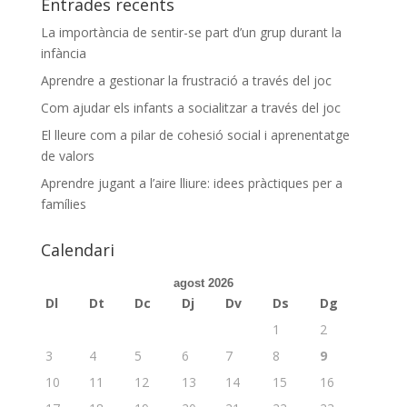
Entrades recents
La importància de sentir-se part d’un grup durant la
infància
Aprendre a gestionar la frustració a través del joc
Com ajudar els infants a socialitzar a través del joc
El lleure com a pilar de cohesió social i aprenentatge
de valors
Aprendre jugant a l’aire lliure: idees pràctiques per a
famílies
Calendari
agost 2026
Dl
Dt
Dc
Dj
Dv
Ds
Dg
1
2
3
4
5
6
7
8
9
10
11
12
13
14
15
16