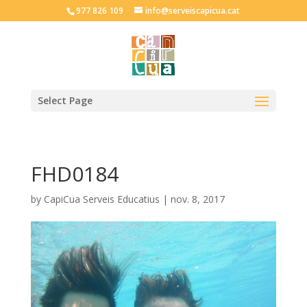
977 826 109
info@serveiscapicua.cat
Select Page
FHD0184
by
CapiCua Serveis Educatius
|
nov. 8, 2017