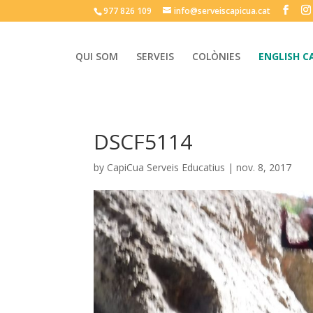
977 826 109
info@serveiscapicua.cat
QUI SOM
SERVEIS
COLÒNIES
ENGLISH C
DSCF5114
by
CapiCua Serveis Educatius
|
nov. 8, 2017