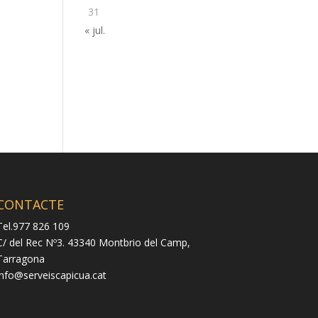
31
« jul.
CONTACTE
Tel.977 826 109
C/ del Rec Nº3. 43340 Montbrio del Camp,
Tarragona
info@serveiscapicua.cat