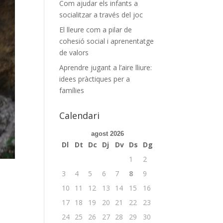
Com ajudar els infants a
socialitzar a través del joc
El lleure com a pilar de
cohesió social i aprenentatge
de valors
Aprendre jugant a l’aire lliure:
idees pràctiques per a
famílies
Calendari
agost 2026
Dl
Dt
Dc
Dj
Dv
Ds
Dg
1
2
3
4
5
6
7
8
9
10
11
12
13
14
15
16
17
18
19
20
21
22
23
24
25
26
27
28
29
30