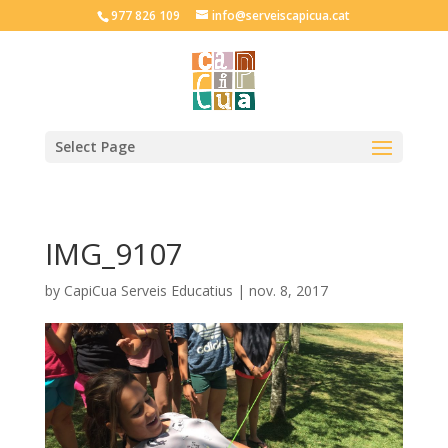
977 826 109
info@serveiscapicua.cat
Select Page
IMG_9107
by
CapiCua Serveis Educatius
|
nov. 8, 2017