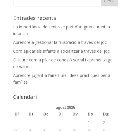
Entrades recents
La importància de sentir-se part d’un grup durant la
infància
Aprendre a gestionar la frustració a través del joc
Com ajudar els infants a socialitzar a través del joc
El lleure com a pilar de cohesió social i aprenentatge
de valors
Aprendre jugant a l’aire lliure: idees pràctiques per a
famílies
Calendari
agost 2026
Dl
Dt
Dc
Dj
Dv
Ds
Dg
1
2
3
4
5
6
7
8
9