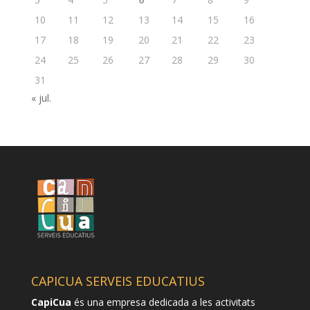
10
11
12
13
14
15
16
17
18
19
20
21
22
23
24
25
26
27
28
29
30
31
« jul.
CAPICUA SERVEIS EDUCATIUS
CapiCua
és una empresa dedicada a les activitats