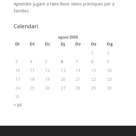
Aprendre jugant a l’aire lliure: idees pràctiques per a
famílies
Calendari
agost 2026
Dl
Dt
Dc
Dj
Dv
Ds
Dg
1
2
3
4
5
6
7
8
9
10
11
12
13
14
15
16
17
18
19
20
21
22
23
24
25
26
27
28
29
30
31
« jul.