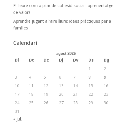
El lleure com a pilar de cohesió social i aprenentatge
de valors
Aprendre jugant a l’aire lliure: idees pràctiques per a
famílies
Calendari
agost 2026
Dl
Dt
Dc
Dj
Dv
Ds
Dg
1
2
3
4
5
6
7
8
9
10
11
12
13
14
15
16
17
18
19
20
21
22
23
24
25
26
27
28
29
30
31
« jul.