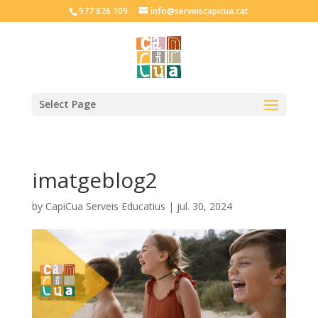
977 826 109
info@serveiscapicua.cat
Select Page
imatgeblog2
by
CapiCua Serveis Educatius
|
jul. 30, 2024