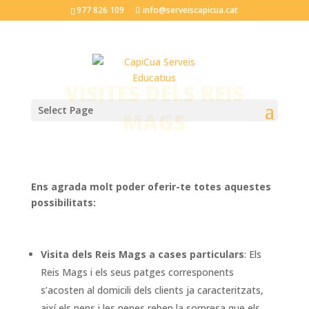
977 826 109
info@serveiscapicua.cat
VISITES DELS REIS
Select Page
MAGS
Ens agrada molt poder oferir-te totes aquestes
possibilitats:
Visita dels Reis Mags a cases particulars
: Els
Reis Mags i els seus patges corresponents
s’acosten al domicili dels clients ja caracteritzats,
així els nens i les nenes reben la sorpresa que els