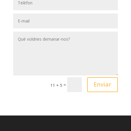
Enviar
=
11 + 5