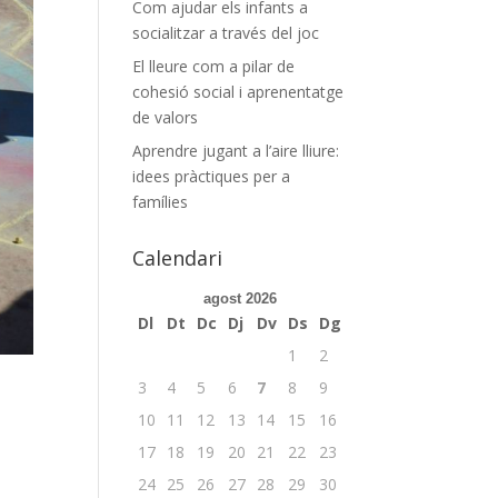
Com ajudar els infants a
socialitzar a través del joc
El lleure com a pilar de
cohesió social i aprenentatge
de valors
Aprendre jugant a l’aire lliure:
idees pràctiques per a
famílies
Calendari
agost 2026
Dl
Dt
Dc
Dj
Dv
Ds
Dg
1
2
3
4
5
6
7
8
9
10
11
12
13
14
15
16
17
18
19
20
21
22
23
24
25
26
27
28
29
30