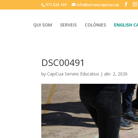
977 826 109
info@serveiscapicua.cat
QUI SOM
SERVEIS
COLÒNIES
ENGLISH C
DSC00491
by
CapiCua Serveis Educatius
|
abr. 2, 2026