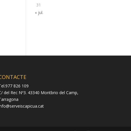
31
« jul.
CONTACTE
Tel.977 826 109
C/ del Rec Nº3. 43340 Montbrio del Camp,
Tarragona
info@serveiscapicua.cat