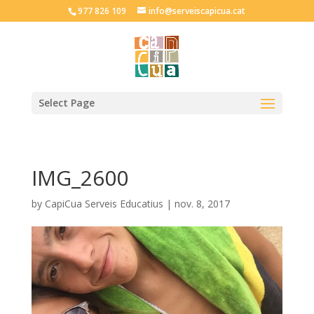
977 826 109
info@serveiscapicua.cat
Select Page
IMG_2600
by
CapiCua Serveis Educatius
|
nov. 8, 2017