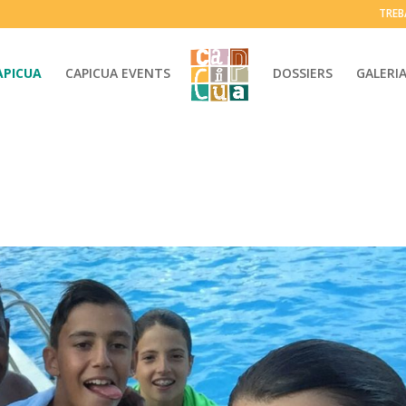
TREB
APICUA
CAPICUA EVENTS
DOSSIERS
GALERI