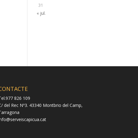
31
« jul.
CONTACTE
Tel.977 826 109
C/ del Rec Nº3. 43340 Montbrio del Camp,
Tarragona
info@serveiscapicua.cat