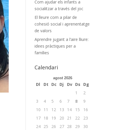
Com ajudar els infants a
socialitzar a través del joc
El lleure com a pilar de
cohesió social i aprenentatge
de valors
Aprendre jugant a l’aire lliure:
idees pràctiques per a
famílies
Calendari
agost 2026
Dl
Dt
Dc
Dj
Dv
Ds
Dg
1
2
3
4
5
6
7
8
9
10
11
12
13
14
15
16
17
18
19
20
21
22
23
24
25
26
27
28
29
30