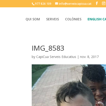
977 826 109
info@serveiscapicua.cat
QUI SOM
SERVEIS
COLÒNIES
ENGLISH C
IMG_8583
by
CapiCua Serveis Educatius
|
nov. 8, 2017