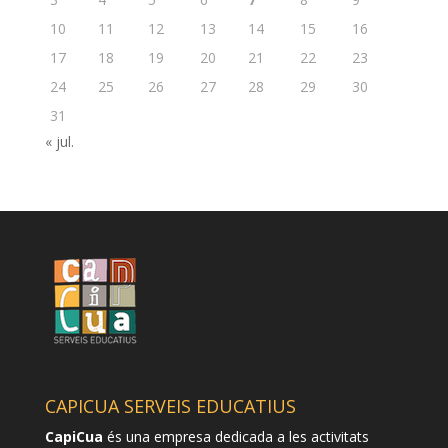
10
11
12
13
14
15
16
17
18
19
20
21
22
23
24
25
26
27
28
29
30
31
« jul.
CAPICUA SERVEIS EDUCATIUS
CapiCua
és una empresa dedicada a les activitats