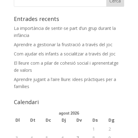
Entrades recents
La importància de sentir-se part d’un grup durant la
infància
Aprendre a gestionar la frustració a través del joc
Com ajudar els infants a socialitzar a través del joc
El lleure com a pilar de cohesió social i aprenentatge
de valors
Aprendre jugant a l’aire lliure: idees pràctiques per a
famílies
Calendari
agost 2026
Dl
Dt
Dc
Dj
Dv
Ds
Dg
1
2
3
4
5
6
7
8
9