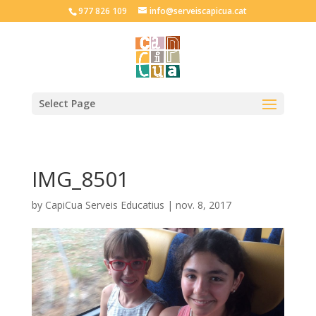
977 826 109
info@serveiscapicua.cat
Select Page
IMG_8501
by
CapiCua Serveis Educatius
|
nov. 8, 2017